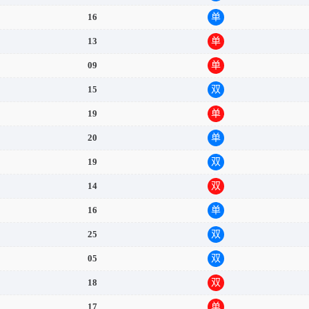
16
单
13
单
09
单
15
双
19
单
20
单
19
双
14
双
16
单
25
双
05
双
18
双
17
单