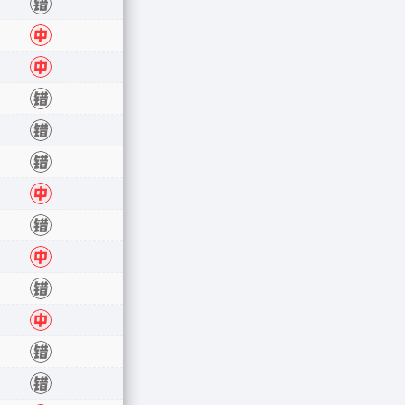
错
中
中
错
错
错
中
错
中
错
中
错
错