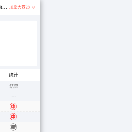
谨记地址-28YC.com 加拿大28-预测网|结果查询|加拿大PC28大神预测|加拿大PC历史走势|加拿大结果咪牌查询|加拿大28刮奖预测
加拿大西28
统计
结果
---
中
中
错