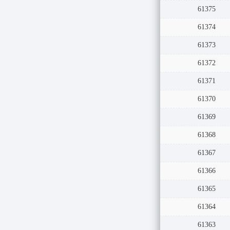
61375
61374
61373
61372
61371
61370
61369
61368
61367
61366
61365
61364
61363