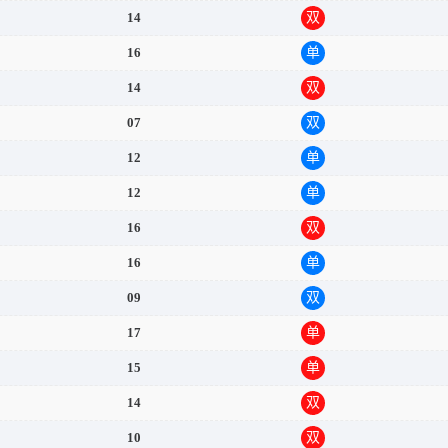
14
双
16
单
14
双
07
双
12
单
12
单
16
双
16
单
09
双
17
单
15
单
14
双
10
双