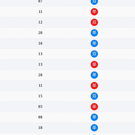
07
双
11
单
12
双
20
单
16
单
13
双
13
单
20
单
11
单
15
双
05
单
08
单
18
单