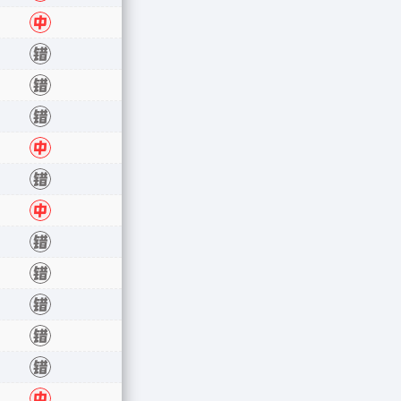
中
错
错
错
中
错
中
错
错
错
错
错
中