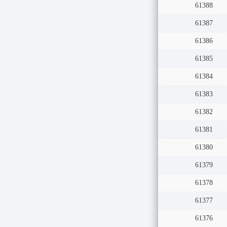
61388
61387
61386
61385
61384
61383
61382
61381
61380
61379
61378
61377
61376