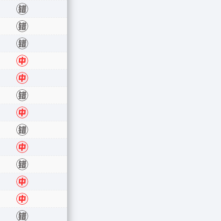
错
错
错
中
中
错
中
错
中
错
中
中
错