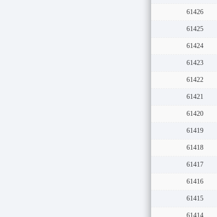
61426
61425
61424
61423
61422
61421
61420
61419
61418
61417
61416
61415
61414