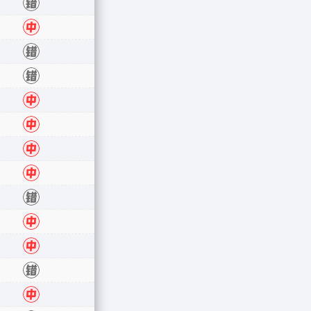
错
中
错
错
中
中
中
中
错
中
中
错
中