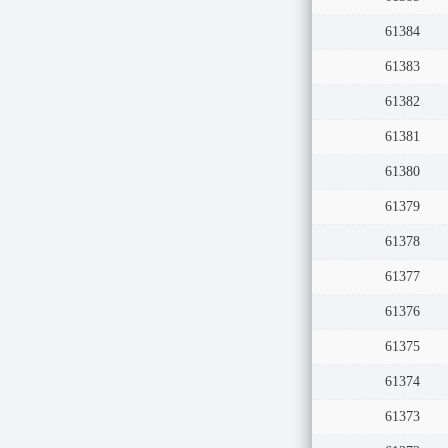
61384
61383
61382
61381
61380
61379
61378
61377
61376
61375
61374
61373