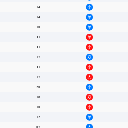
14
小
14
单
10
单
11
单
11
小
17
双
11
小
17
大
20
小
18
双
10
小
12
单
07
大