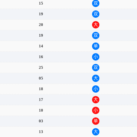
15
双
19
双
20
大
19
双
14
单
16
小
25
双
05
大
18
小
17
大
10
小
03
单
13
大