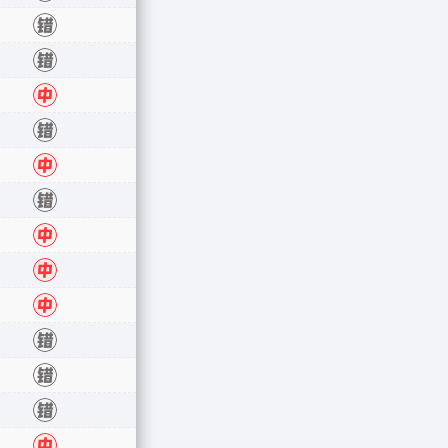
错
错
中
错
中
错
中
中
中
错
错
错
中