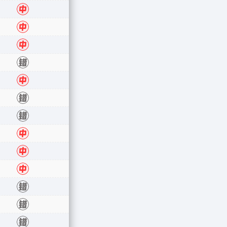
中
中
中
错
中
错
错
中
中
中
错
错
错