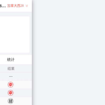
谨记地址-28YC.com 加拿大28-预测网|结果查询|加拿大PC28大神预测|加拿大PC历史走势|加拿大结果咪牌查询|加拿大28刮奖预测
加拿大西28
统计
结果
---
中
中
错