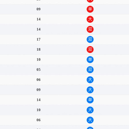
09
单
14
大
14
双
17
双
18
双
10
单
05
双
06
大
09
大
14
单
10
大
06
大