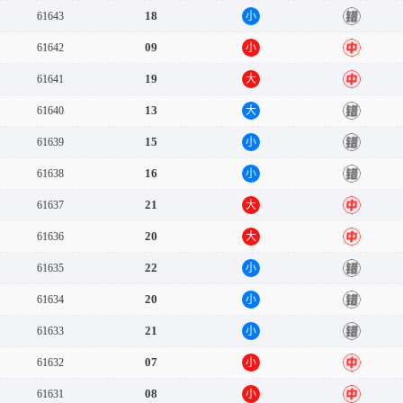
18
61643
小
错
09
61642
小
中
19
61641
大
中
13
61640
大
错
15
61639
小
错
16
61638
小
错
21
61637
大
中
20
61636
大
中
22
61635
小
错
20
61634
小
错
21
61633
小
错
07
61632
小
中
08
61631
小
中