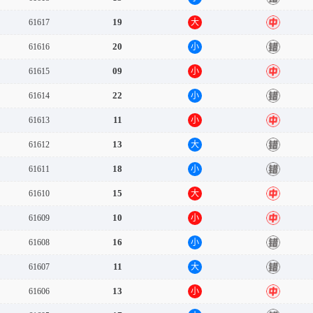
19
61617
大
中
20
61616
小
错
09
61615
小
中
22
61614
小
错
11
61613
小
中
13
61612
大
错
18
61611
小
错
15
61610
大
中
10
61609
小
中
16
61608
小
错
11
61607
大
错
13
61606
小
中