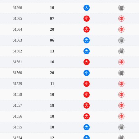
10
61566
大
错
07
61565
小
中
20
61564
大
中
06
61563
大
错
13
61562
大
错
16
61561
大
中
20
61560
小
错
11
61559
小
中
10
61558
小
中
18
61557
大
中
18
61556
大
中
10
61555
大
错
12
61554
大
错