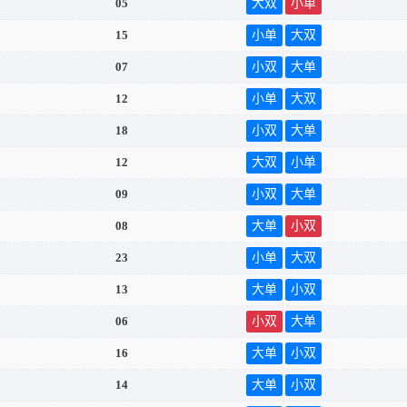
05
大双
小单
15
小单
大双
07
小双
大单
12
小单
大双
18
小双
大单
12
大双
小单
09
小双
大单
08
大单
小双
23
小单
大双
13
大单
小双
06
小双
大单
16
大单
小双
14
大单
小双