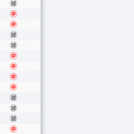
错
中
中
错
错
中
中
中
中
错
错
错
中