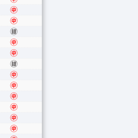
中
中
错
中
中
错
中
中
中
中
中
中