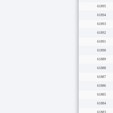
61895
61894
61893
61892
61891
61890
61889
61888
61887
61886
61885
61884
61883