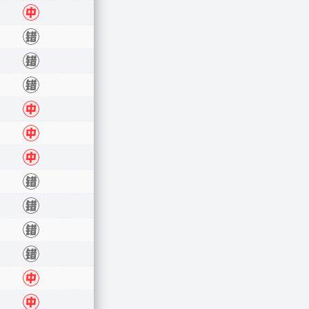
中
错
错
错
中
中
中
错
错
错
错
中
中