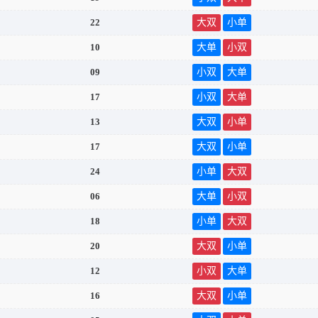
22
大双
小单
10
大单
小双
09
小双
大单
17
小双
大单
13
大双
小单
17
大双
小单
24
小单
大双
06
大单
小双
18
小单
大双
20
大双
小单
12
小双
大单
16
大双
小单