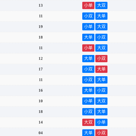
13
小单
大双
11
小双
大单
19
小单
大双
18
大单
小双
11
小单
大双
12
大单
小双
17
小双
大单
11
小双
大单
16
大单
小双
10
小单
大双
18
小双
大单
14
大双
小单
04
大单
小双