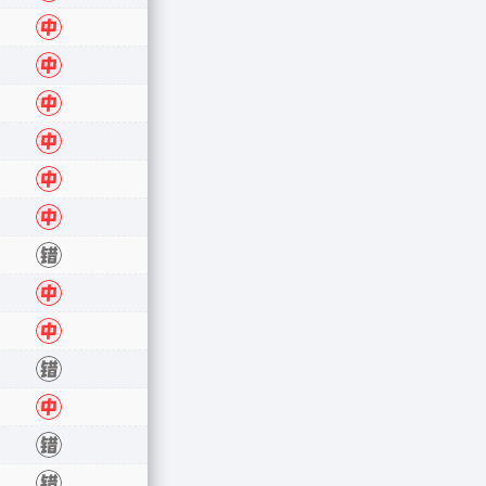
中
中
中
中
中
中
错
中
中
错
中
错
错