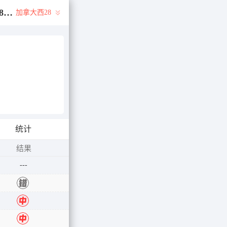
谨记地址-28YC.com 加拿大28-预测网|结果查询|加拿大PC28大神预测|加拿大PC历史走势|加拿大结果咪牌查询|加拿大28刮奖预测
加拿大西28
统计
结果
---
错
中
中