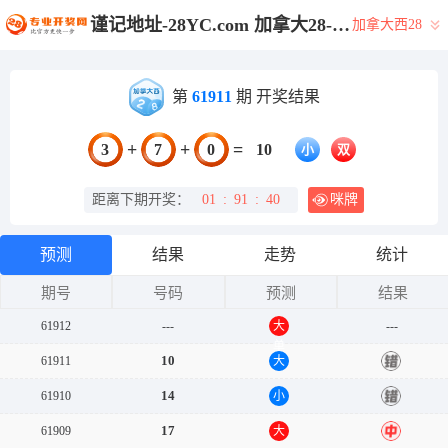
谨记地址-28YC.com 加拿大28-预测网|结果查询|加拿大PC28大神预测|加拿大PC历史走势|加拿大结果咪牌查询|加拿大28刮奖预测
加拿大西28
第
61911
期 开奖结果
+
+
=
3
7
0
10
小
双
距离下期开奖：
01
:
91
:
40
咪牌
预测
结果
走势
统计
期号
号码
预测
结果
61912
---
大
---
单
10
61911
大
错
14
61910
小
错
17
61909
大
中