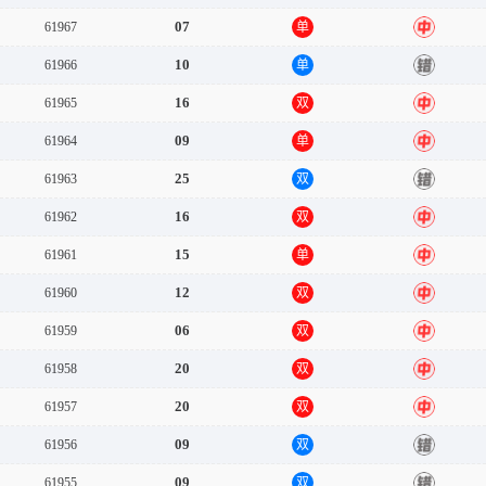
07
61967
单
中
10
61966
单
错
16
61965
双
中
09
61964
单
中
25
61963
双
错
16
61962
双
中
15
61961
单
中
12
61960
双
中
06
61959
双
中
20
61958
双
中
20
61957
双
中
09
61956
双
错
09
61955
双
错