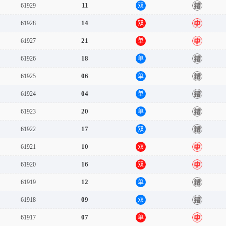
11
61929
双
错
14
61928
双
中
21
61927
单
中
18
61926
单
错
06
61925
单
错
04
61924
单
错
20
61923
单
错
17
61922
双
错
10
61921
双
中
16
61920
双
中
12
61919
单
错
09
61918
双
错
07
61917
单
中