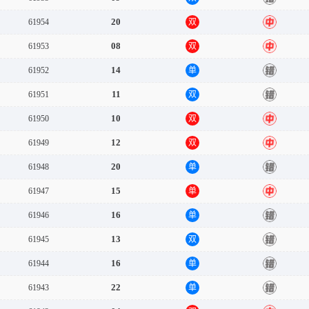
20
61954
双
中
08
61953
双
中
14
61952
单
错
11
61951
双
错
10
61950
双
中
12
61949
双
中
20
61948
单
错
15
61947
单
中
16
61946
单
错
13
61945
双
错
16
61944
单
错
22
61943
单
错