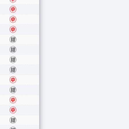
中
中
中
错
错
错
错
中
错
中
中
错