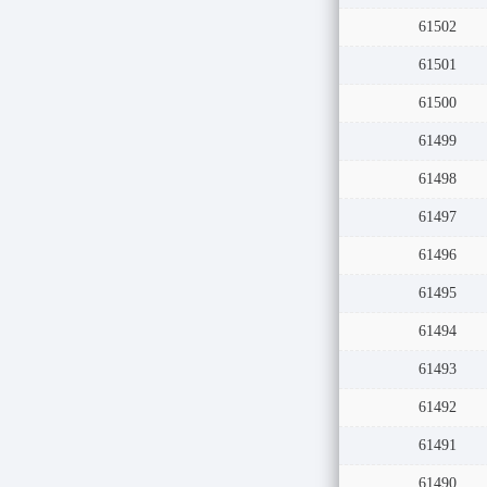
61502
61501
61500
61499
61498
61497
61496
61495
61494
61493
61492
61491
61490