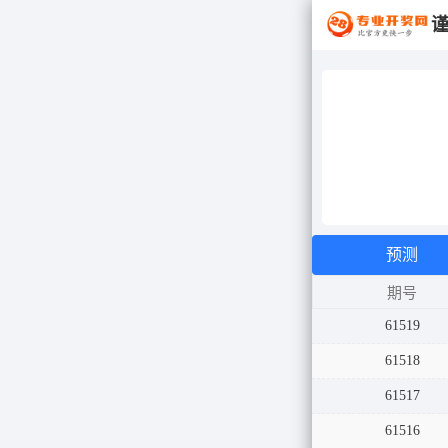
预测
期号
61519
61518
61517
61516