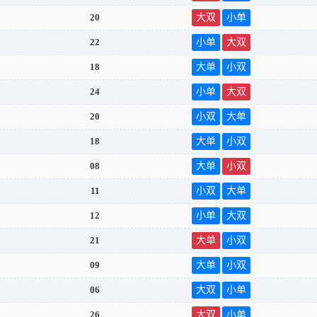
20
大双
小单
22
小单
大双
18
大单
小双
24
小单
大双
20
小双
大单
18
大单
小双
08
大单
小双
11
小双
大单
12
小单
大双
21
大单
小双
09
大单
小双
06
大双
小单
26
大双
小单