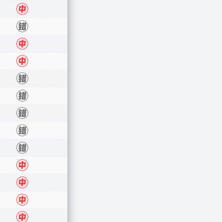
中
错
中
中
错
错
错
错
错
中
中
中
中