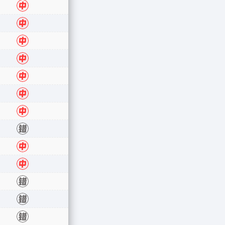
中
中
中
中
中
中
中
错
中
中
错
错
错