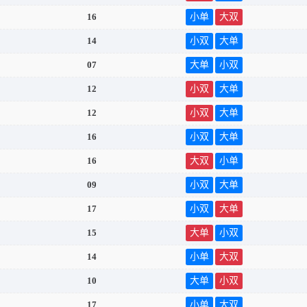
16
小单
大双
14
小双
大单
07
大单
小双
12
小双
大单
12
小双
大单
16
小双
大单
16
大双
小单
09
小双
大单
17
小双
大单
15
大单
小双
14
小单
大双
10
大单
小双
17
小单
大双