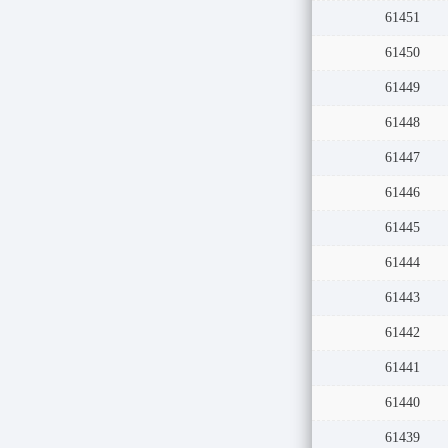
61451
61450
61449
61448
61447
61446
61445
61444
61443
61442
61441
61440
61439