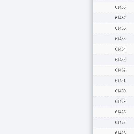
61438
61437
61436
61435
61434
61433
61432
61431
61430
61429
61428
61427
61426