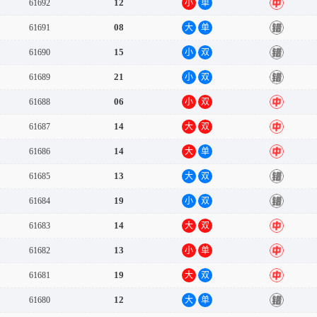
12
61692
小
单
中
08
61691
大
单
错
15
61690
小
双
错
21
61689
小
双
错
06
61688
小
双
中
14
61687
大
双
中
14
61686
大
单
中
13
61685
大
双
错
19
61684
小
双
错
14
61683
大
双
中
13
61682
小
单
中
19
61681
大
双
中
12
61680
大
单
错