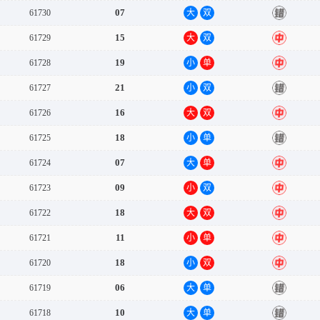
07
61730
大
双
错
15
61729
大
双
中
19
61728
小
单
中
21
61727
小
双
错
16
61726
大
双
中
18
61725
小
单
错
07
61724
大
单
中
09
61723
小
双
中
18
61722
大
双
中
11
61721
小
单
中
18
61720
小
双
中
06
61719
大
单
错
10
61718
大
单
错