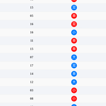
15
双
05
单
16
双
16
小
11
单
15
单
07
大
17
双
14
单
12
大
03
小
08
小