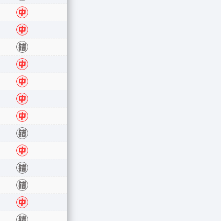
中
中
错
中
中
中
中
错
中
错
错
中
错