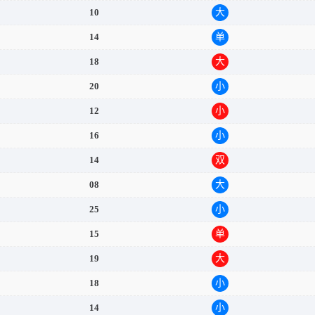
10
大
14
单
18
大
20
小
12
小
16
小
14
双
08
大
25
小
15
单
19
大
18
小
14
小