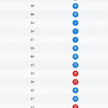
18
单
06
单
14
小
14
小
17
小
16
单
04
单
15
双
13
单
16
双
22
单
17
双
12
双