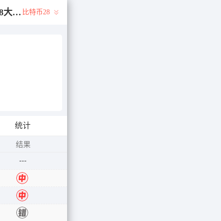
谨记地址-28YC.com 加拿大28-预测网|结果查询|加拿大PC28大神预测|加拿大PC历史走势|加拿大结果咪牌查询|加拿大28刮奖预测
比特币28
统计
结果
---
中
中
错