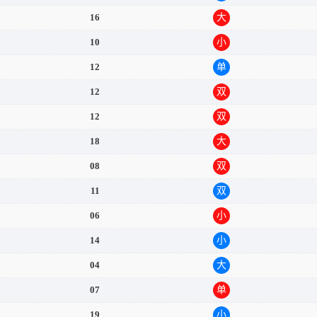
16
大
10
小
12
单
12
双
12
双
18
大
08
双
11
双
06
小
14
小
04
大
07
单
19
小