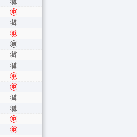
错
中
错
中
错
错
错
中
中
错
错
中
中