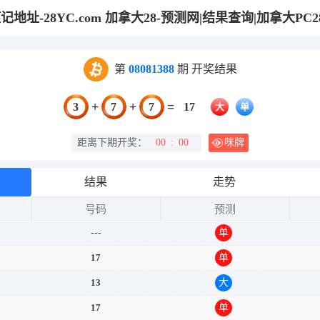
第
08081388
期 开奖结果
+
+
=
3
7
7
17
大
单
距离下期开奖：
00
:
00
咪牌
结果
走势
号码
预测
---
单
17
单
13
大
17
单