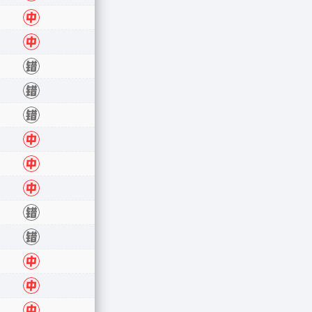
中
中
错
错
错
中
中
中
错
错
中
中
中