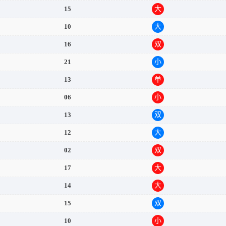
15
大
10
大
16
双
21
小
13
单
06
小
13
双
12
大
02
双
17
大
14
大
15
双
10
小