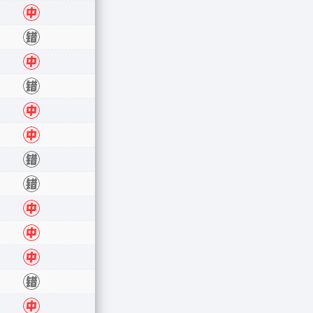
中
错
中
错
中
中
错
错
中
中
中
错
中