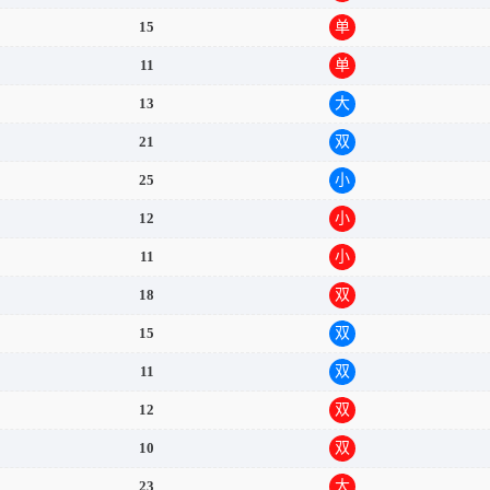
15
单
11
单
13
大
21
双
25
小
12
小
11
小
18
双
15
双
11
双
12
双
10
双
23
大