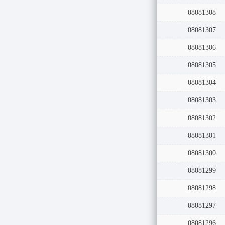
08081308
08081307
08081306
08081305
08081304
08081303
08081302
08081301
08081300
08081299
08081298
08081297
08081296