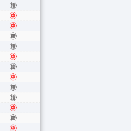
错
中
中
错
错
中
错
中
错
错
中
错
中