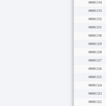
08081334
08081333
08081332
08081331
08081330
08081329
08081328
08081327
08081326
08081325
08081324
08081323
08081322