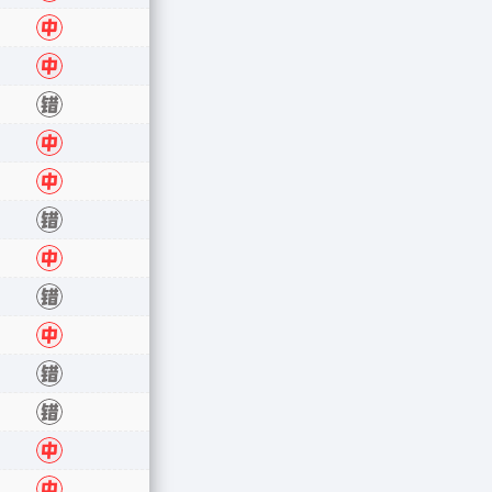
中
中
错
中
中
错
中
错
中
错
错
中
中