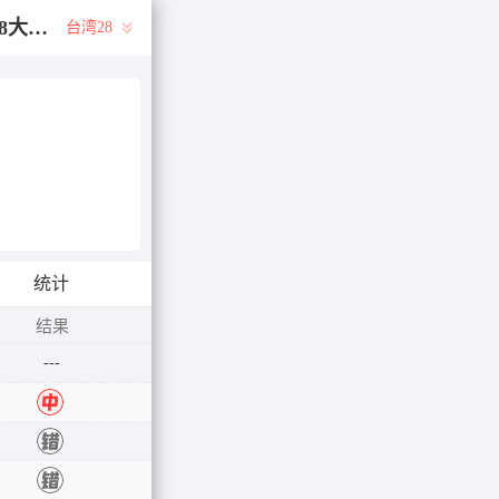
谨记地址-28YC.com 加拿大28-预测网|结果查询|加拿大PC28大神预测|加拿大PC历史走势|加拿大结果咪牌查询|加拿大28刮奖预测
台湾28
统计
结果
---
中
错
错