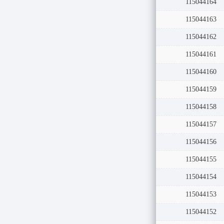
115044164
115044163
115044162
115044161
115044160
115044159
115044158
115044157
115044156
115044155
115044154
115044153
115044152