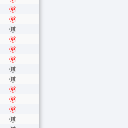
中
中
错
中
中
中
错
错
中
中
中
错