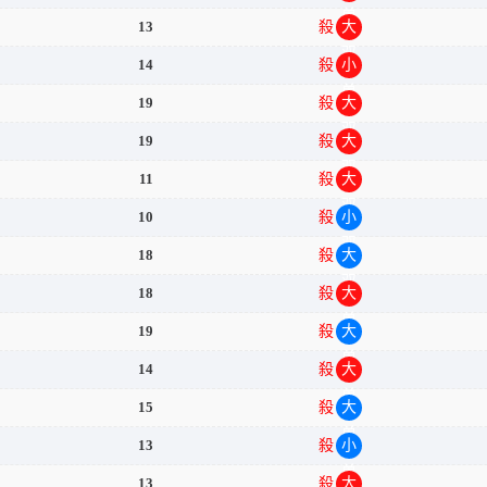
单
13
殺
大
双
14
殺
小
单
19
殺
大
双
19
殺
大
双
11
殺
大
双
10
殺
小
双
18
殺
大
双
18
殺
大
单
19
殺
大
单
14
殺
大
单
15
殺
大
单
13
殺
小
单
13
殺
大