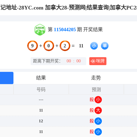
第
115044205
期 开奖结果
+
+
=
9
0
2
11
小
单
距离下期开奖：
00
:
00
咪牌
结果
走势
号码
预测
---
殺
小
双
11
殺
大
单
12
殺
小
双
11
殺
小