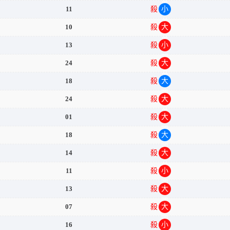
单
11
殺
小
单
10
殺
大
单
13
殺
小
双
24
殺
大
单
18
殺
大
双
24
殺
大
单
01
殺
大
双
18
殺
大
双
14
殺
大
单
11
殺
小
双
13
殺
大
双
07
殺
大
双
16
殺
小