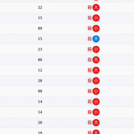
单
22
殺
大
单
15
殺
小
单
09
殺
小
双
15
殺
大
单
23
殺
小
单
06
殺
大
单
12
殺
大
单
20
殺
小
单
08
殺
小
单
14
殺
小
单
14
殺
小
单
20
殺
大
单
19
殺
大