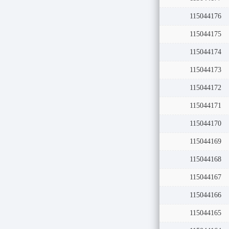
115044176
115044175
115044174
115044173
115044172
115044171
115044170
115044169
115044168
115044167
115044166
115044165