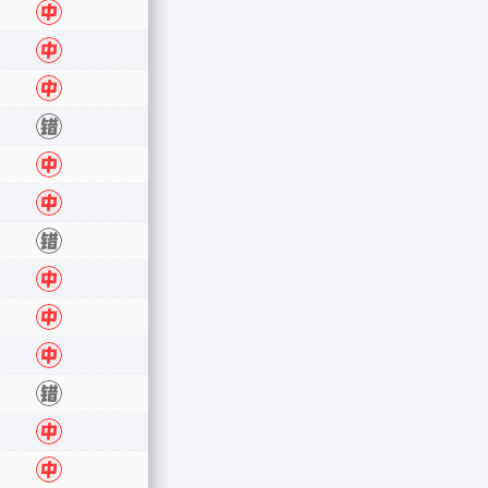
中
中
中
错
中
中
错
中
中
中
错
中
中