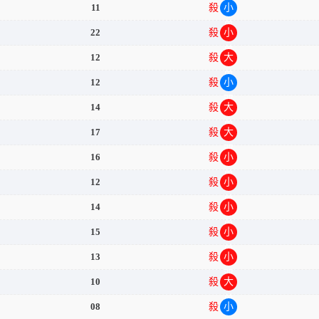
11
殺
小
单
22
殺
小
单
12
殺
大
单
12
殺
小
双
14
殺
大
单
17
殺
大
双
16
殺
小
单
12
殺
小
单
14
殺
小
单
15
殺
小
单
13
殺
小
双
10
殺
大
单
08
殺
小