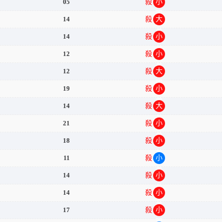
05
殺
小
双
14
殺
大
单
14
殺
小
单
12
殺
小
单
12
殺
大
双
19
殺
小
单
14
殺
大
单
21
殺
小
单
18
殺
小
单
11
殺
小
单
14
殺
小
单
14
殺
小
单
17
殺
小
双