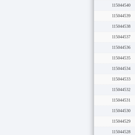
115044540
115044539
115044538
115044537
115044536
115044535
115044534
115044533
115044532
115044531
115044530
115044529
115044528