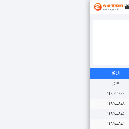
预测
期号
115044544
115044543
115044542
115044541