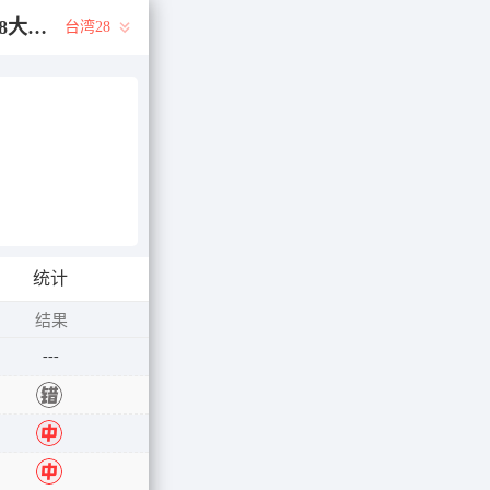
谨记地址-28YC.com 加拿大28-预测网|结果查询|加拿大PC28大神预测|加拿大PC历史走势|加拿大结果咪牌查询|加拿大28刮奖预测
台湾28
统计
结果
---
错
中
中