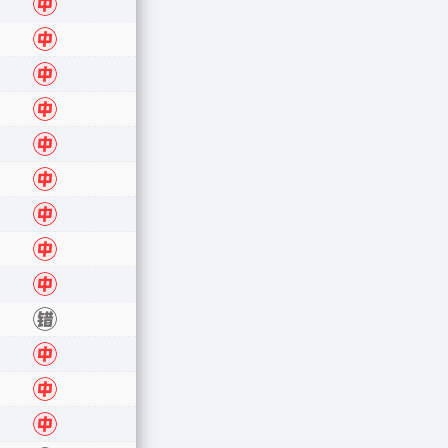
中
中
中
中
中
中
中
中
中
错
中
中
中