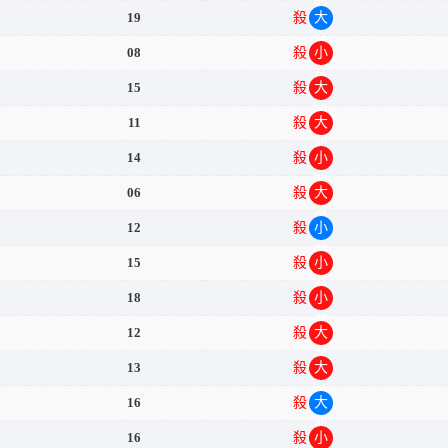
双
19
殺
大
单
08
殺
小
单
15
殺
大
双
11
殺
大
双
14
殺
小
双
06
殺
大
单
12
殺
小
双
15
殺
小
单
18
殺
小
双
12
殺
大
双
13
殺
大
单
16
殺
大
双
16
殺
小