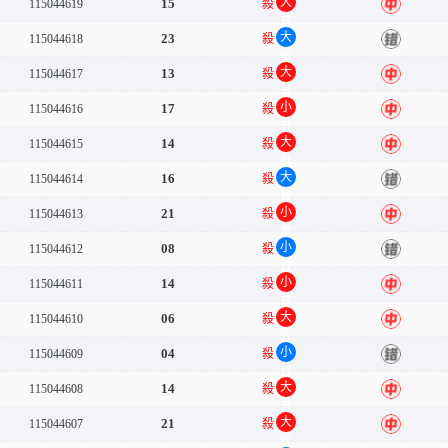
大
15
115044619
殺
中
双
大
23
115044618
殺
错
单
大
13
115044617
殺
中
单
小
17
115044616
殺
中
双
大
14
115044615
殺
中
单
大
16
115044614
殺
错
双
小
21
115044613
殺
中
单
小
08
115044612
殺
错
双
小
14
115044611
殺
中
双
大
06
115044610
殺
中
双
小
04
115044609
殺
错
双
大
14
115044608
殺
中
单
大
21
115044607
殺
中
双