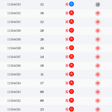
双
小
12
115044593
殺
错
双
大
10
115044592
殺
中
双
大
12
115044591
殺
中
双
小
20
115044590
殺
中
单
大
20
115044589
殺
中
单
小
24
115044588
殺
中
单
大
14
115044587
殺
中
单
大
10
115044586
殺
中
单
大
11
115044585
殺
中
单
大
17
115044584
殺
中
双
小
09
115044583
殺
中
双
大
09
115044582
殺
中
单
小
23
115044581
殺
中