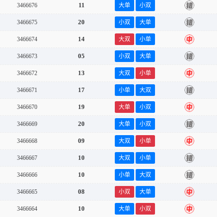
11
3466676
大单
小双
错
20
3466675
小双
大单
错
14
3466674
大双
小单
中
05
3466673
小双
大单
错
13
3466672
大双
小单
中
17
3466671
小单
大双
错
19
3466670
大单
小双
中
20
3466669
大单
小双
错
09
3466668
大双
小单
中
10
3466667
大双
小单
错
10
3466666
小单
大双
错
08
3466665
小双
大单
中
10
3466664
大单
小双
中