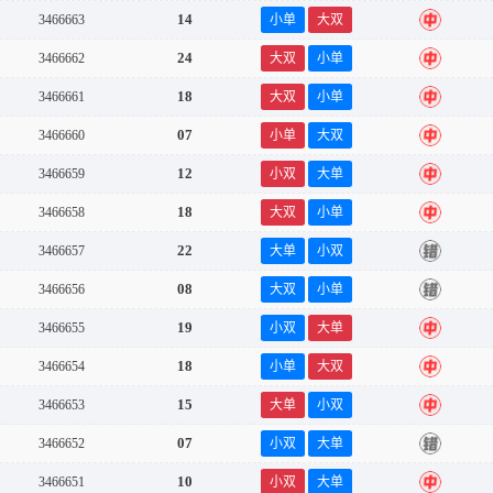
14
3466663
小单
大双
中
24
3466662
大双
小单
中
18
3466661
大双
小单
中
07
3466660
小单
大双
中
12
3466659
小双
大单
中
18
3466658
大双
小单
中
22
3466657
大单
小双
错
08
3466656
大双
小单
错
19
3466655
小双
大单
中
18
3466654
小单
大双
中
15
3466653
大单
小双
中
07
3466652
小双
大单
错
10
3466651
小双
大单
中