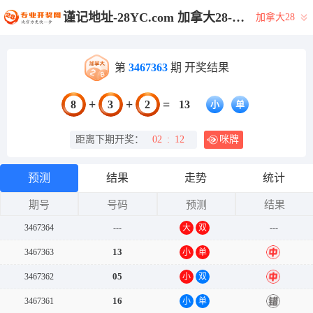
谨记地址-28YC.com 加拿大28-预测网|结果查询|加拿大PC28大神预测|加拿大PC历史走势|加拿大结果咪牌查询|加拿大28刮奖预测
加拿大28
第
3467363
期 开奖结果
+
+
=
8
3
2
13
小
单
距离下期开奖：
02
:
12
咪牌
预测
结果
走势
统计
期号
号码
预测
结果
3467364
---
大
双
---
13
3467363
小
单
中
05
3467362
小
双
中
16
3467361
小
单
错