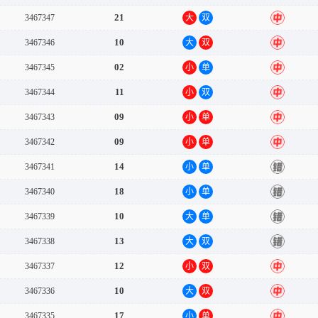
21
3467347
大
双
中
10
3467346
大
双
中
02
3467345
小
单
中
11
3467344
小
双
中
09
3467343
小
单
中
09
3467342
小
单
中
14
3467341
小
单
错
18
3467340
小
单
错
10
3467339
大
单
错
13
3467338
大
双
错
12
3467337
小
双
中
10
3467336
大
双
中
17
3467335
小
单
中