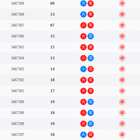
09
3467309
大
单
中
13
3467308
大
单
中
07
3467307
小
单
中
15
3467306
大
双
中
15
3467305
大
单
中
13
3467304
小
双
中
14
3467303
小
双
中
18
3467302
大
双
中
17
3467301
大
单
中
19
3467300
大
双
中
10
3467299
小
单
中
19
3467298
大
双
中
10
3467297
大
双
中