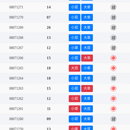
14
08071271
小双
大单
错
07
08071270
小双
大单
错
26
08071269
小双
大单
错
13
08071268
小双
大单
错
12
08071267
小单
大双
错
15
08071266
小双
大单
中
18
08071265
大双
小单
中
18
08071264
小双
大单
错
15
08071263
小双
大单
中
12
08071262
小双
大单
中
11
08071261
小单
大双
中
09
08071260
小双
大单
错
13
08071259
小单
大双
中