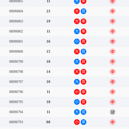
11
08090805
大
单
中
23
08090804
大
双
中
19
08090803
大
单
中
11
08090802
大
单
中
16
08090801
小
双
中
15
08090800
大
双
中
10
08090799
大
双
中
14
08090798
大
双
中
10
08090797
大
双
中
11
08090796
小
单
中
18
08090795
小
双
中
11
08090794
大
双
错
08
08090793
小
单
中