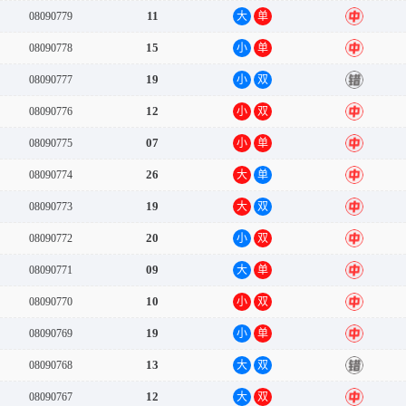
11
08090779
大
单
中
15
08090778
小
单
中
19
08090777
小
双
错
12
08090776
小
双
中
07
08090775
小
单
中
26
08090774
大
单
中
19
08090773
大
双
中
20
08090772
小
双
中
09
08090771
大
单
中
10
08090770
小
双
中
19
08090769
小
单
中
13
08090768
大
双
错
12
08090767
大
双
中