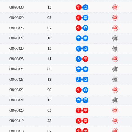
13
08090830
小
双
中
02
08090829
小
单
中
07
08090828
小
双
中
10
08090827
大
单
错
15
08090826
小
双
错
11
08090825
大
单
中
08
08090824
大
单
错
13
08090823
大
双
错
09
08090822
小
双
中
13
08090821
大
双
错
05
08090820
小
单
中
23
08090819
大
单
中
07
08090818
小
单
中